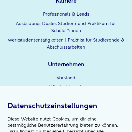
Karriere
Professionals & Leads
Ausbildung, Duales Studium und Praktikum für
Schüler*innen
Werkstudententätigkeiten | Praktika für Studierende &
Abschlussarbeiten
Unternehmen
Vorstand
Wir sind Atruvia
Unternehmensgruppe
Datenschutzeinstellungen
Leistungen
Diese Website nutzt Cookies, um dir eine
bestmögliche Benutzererfahrung bieten zu können.
Wir sind die Möglichmacher*innen
Dazu findest du hier eine Übersicht über alle