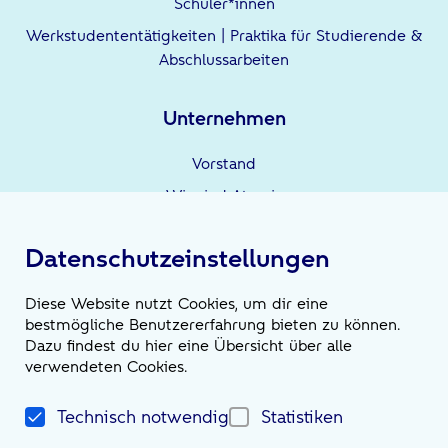
Schüler*innen
Werkstudententätigkeiten | Praktika für Studierende &
Abschlussarbeiten
Unternehmen
Vorstand
Wir sind Atruvia
Unternehmensgruppe
Datenschutzeinstellungen
Leistungen
Diese Website nutzt Cookies, um dir eine
bestmögliche Benutzererfahrung bieten zu können.
Wir sind die Möglichmacher*innen
Dazu findest du hier eine Übersicht über alle
verwendeten Cookies.
News
Technisch notwendig
Statistiken
Magazin