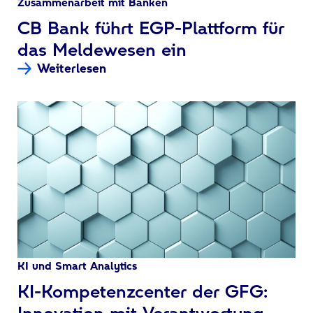
Zusammenarbeit mit Banken
:
CB Bank führt EGP-Plattform für
das Meldewesen ein
Weiterlesen
KI und Smart Analytics
:
KI-Kompetenzcenter der GFG:
Innovation mit Verantwortung