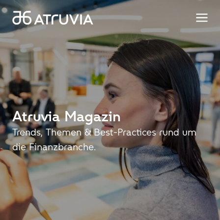
Atruvia
Magazin
Trends, Themen & Best-Practices rund um
die Finanzbranche.