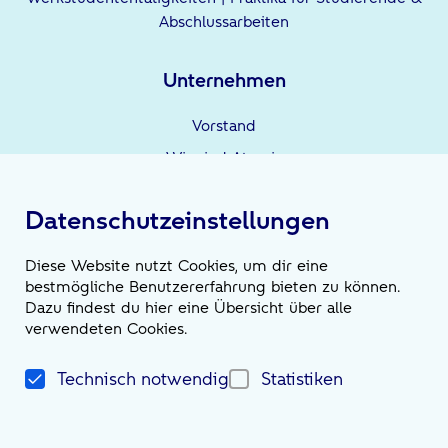
Abschlussarbeiten
Unternehmen
Vorstand
Wir sind Atruvia
Unternehmensgruppe
Datenschutzeinstellungen
Leistungen
Diese Website nutzt Cookies, um dir eine
bestmögliche Benutzererfahrung bieten zu können.
Wir sind die Möglichmacher*innen
Dazu findest du hier eine Übersicht über alle
verwendeten Cookies.
News
Technisch notwendig
Statistiken
Magazin
Newsroom