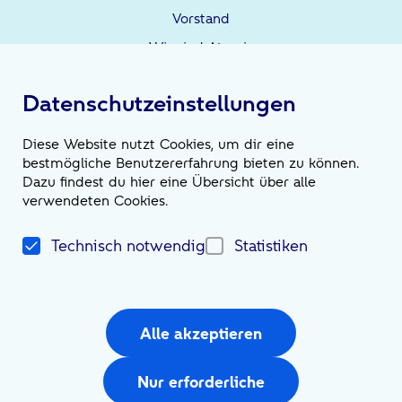
Vorstand
Wir sind Atruvia
Unternehmensgruppe
Datenschutzeinstellungen
Leistungen
Diese Website nutzt Cookies, um dir eine
bestmögliche Benutzererfahrung bieten zu können.
Wir sind die Möglichmacher*innen
Dazu findest du hier eine Übersicht über alle
verwendeten Cookies.
News
Technisch notwendig
Statistiken
Magazin
Newsroom
Alle akzeptieren
Social Media
Nur erforderliche