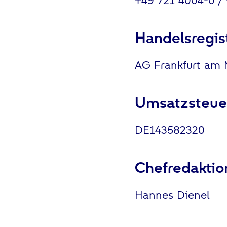
+49 721 4004-0 /
Handelsregis
AG Frankfurt am 
Umsatzsteuer
DE143582320
Chefredaktio
Hannes Dienel