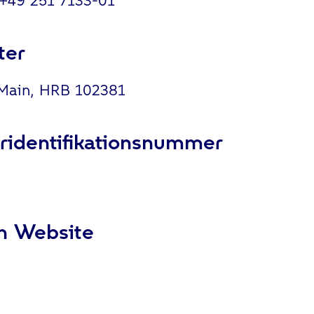
 +49 251 7133-01
ter
Main, HRB 102381
identifikationsnummer
n Website