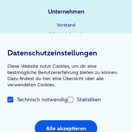
Unternehmen
Vorstand
Wir sind Atruvia
Unternehmensgruppe
Datenschutzeinstellungen
Leistungen
Diese Website nutzt Cookies, um dir eine
bestmögliche Benutzererfahrung bieten zu können.
Wir sind die Möglichmacher*innen
Dazu findest du hier eine Übersicht über alle
verwendeten Cookies.
News
Technisch notwendig
Statistiken
Magazin
Newsroom
Alle akzeptieren
Social Media