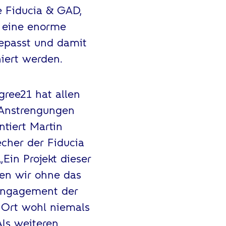
e Fiducia & GAD,
n eine enorme
epasst und damit
iert werden.
gree21 hat allen
 Anstrengungen
tiert Martin
echer der Fiducia
Ein Projekt dieser
en wir ohne das
Engagement der
 Ort wohl niemals
ls weiteren