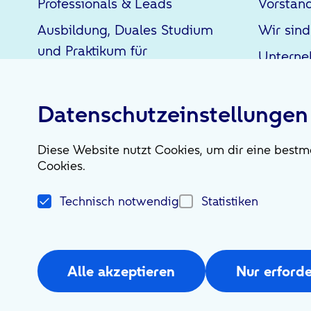
Professionals & Leads
Vorstan
Ausbildung, Duales Studium
Wir sind
und Praktikum für
Untern
Schüler*innen
Werkstudententätigkeiten |
Datenschutzeinstellungen
Praktika für Studierende &
Abschlussarbeiten
Diese Website nutzt Cookies, um dir eine bestmö
Cookies.
Social Media
Technisch notwendig
Statistiken
Alle akzeptieren
Nur erforde