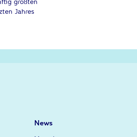
ftig größten
zten Jahres
News