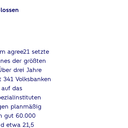
hlossen
em agree21 setzte
ines der größten
Über drei Jahre
mt 341 Volksbanken
 auf das
zialinstituten
ngen planmäßig
n gut 60.000
nd etwa 21,5