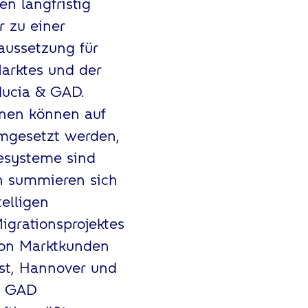
n langfristig
r zu einer
aussetzung für
Marktes und der
iducia & GAD.
onen können auf
umgesetzt werden,
esysteme sind
en summieren sich
telligen
igrationsprojektes
 von Marktkunden
st, Hannover und
 & GAD