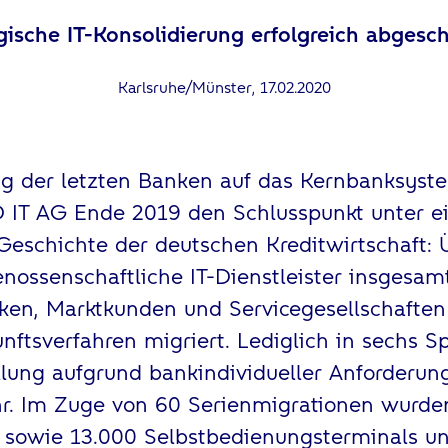
gische IT-Konsolidierung erfolgreich abgesc
Karlsruhe/Münster, 17.02.2020
g der letzten Banken auf das Kernbanksyst
 IT AG Ende 2019 den Schlusspunkt unter e
 Geschichte der deutschen Kreditwirtschaft: 
nossenschaftliche IT-Dienstleister insgesa
ken, Marktkunden und Servicegesellschaften
tsverfahren migriert. Lediglich in sechs Spe
llung aufgrund bankindividueller Anforderu
hr. Im Zuge von 60 Serienmigrationen wurde
 sowie 13.000 Selbstbedienungsterminals u