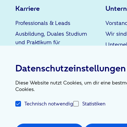
Karriere
Unter
Professionals & Leads
Vorstan
Ausbildung, Duales Studium
Wir sind
und Praktikum für
Untern
Schüler*innen
Werkstudententätigkeiten |
Datenschutzeinstellungen
Praktika für Studierende &
Abschlussarbeiten
Diese Website nutzt Cookies, um dir eine bestmö
Cookies.
Social Media
Technisch notwendig
Statistiken