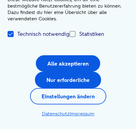
bestmögliche Benutzererfahrung bieten zu können.
Dazu findest du hier eine Übersicht über alle
verwendeten Cookies.
Technisch notwendig
Statistiken
Tobias Markus Schmitt
Alle akzeptieren
Tribe Lead Sales Management
Nur erforderliche
E-Mail
sales@atruvia.de
Einstellungen ändern
Datenschutz
Impressum