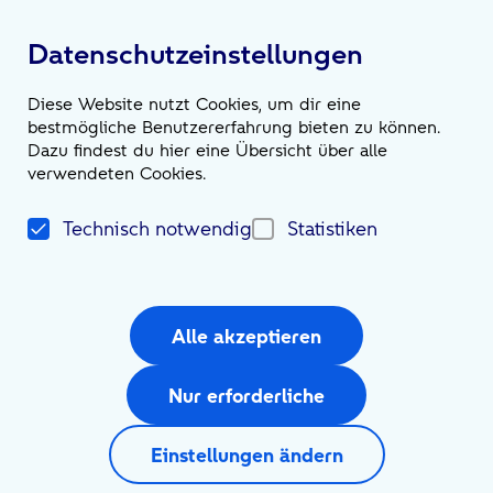
Unternehmensgruppe
Datenschutzeinstellungen
Leistungen
Diese Website nutzt Cookies, um dir eine
bestmögliche Benutzererfahrung bieten zu können.
Wir sind die Möglichmacher*innen
Dazu findest du hier eine Übersicht über alle
verwendeten Cookies.
News
Technisch notwendig
Statistiken
Magazin
Newsroom
Alle akzeptieren
Social Media
Nur erforderliche
Einstellungen ändern
Impressum
Kontakt
Datenschutzerklärung