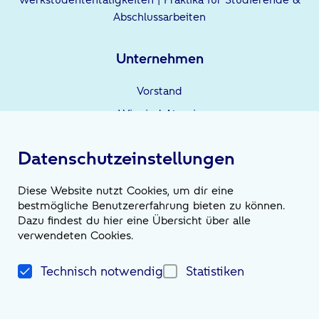
Abschlussarbeiten
Unternehmen
Vorstand
Wir sind Atruvia
Unternehmensgruppe
Datenschutzeinstellungen
Leistungen
Diese Website nutzt Cookies, um dir eine
bestmögliche Benutzererfahrung bieten zu können.
Wir sind die Möglichmacher*innen
Dazu findest du hier eine Übersicht über alle
verwendeten Cookies.
News
Technisch notwendig
Statistiken
Magazin
Newsroom