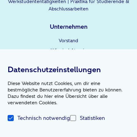
Werkstudententätigkeiten | Praktika für Studierende &
Abschlussarbeiten
Unternehmen
Vorstand
Wir sind Atruvia
Unternehmensgruppe
Datenschutzeinstellungen
Leistungen
Diese Website nutzt Cookies, um dir eine
bestmögliche Benutzererfahrung bieten zu können.
Wir sind die Möglichmacher*innen
Dazu findest du hier eine Übersicht über alle
verwendeten Cookies.
News
Technisch notwendig
Statistiken
Magazin
Newsroom