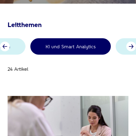
Leitthemen
ation
KI und Smart Analytics
Ve
24 Artikel