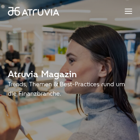
Atruvia
Magazin
Trends, Themen & Best-Practices rund um
die Finanzbranche.